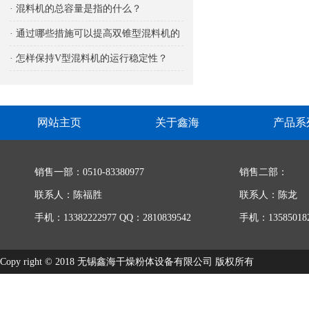
响
· 混料机的总容量是指的什么？
· 通过哪些措施可以提高双锥型混料机的
生产能力
· 怎样保持V型混料机的运行稳定性？
网站主页
关于鑫海
产品系
销售一部：0510-83380977
销售二部：
联系人：陈福胜
联系人：陈龙
手机：13382222977 QQ：2810839542
手机：135850182
Copy right © 2018 无锡鑫海干燥粉体设备有限公司 版权所有