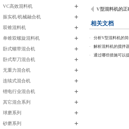
+
VC高效混料机
V型混料机的正
+
振实机/机械融合机
相关文档
+
双锥混料机
+
单锥双螺旋混料机
·
分析V型混料机的
·
解析混料机的搅拌
+
卧式螺带混合机
·
通过哪些措施可以
+
卧式犁刀混合机
+
无重力混合机
+
连续式混合机
+
锂电行业混合机
+
其它混合系列
+
球磨系列
+
砂磨系列