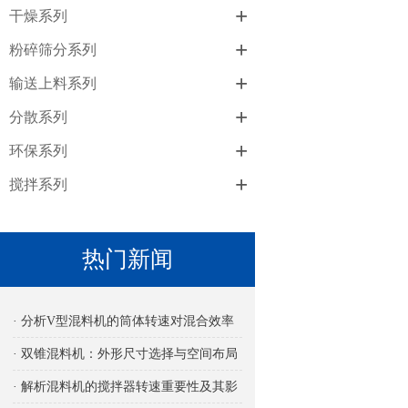
+
干燥系列
+
粉碎筛分系列
+
输送上料系列
+
分散系列
+
环保系列
+
搅拌系列
热门新闻
· 分析V型混料机的筒体转速对混合效率
的影响
· 双锥混料机：外形尺寸选择与空间布局
考量
· 解析混料机的搅拌器转速重要性及其影