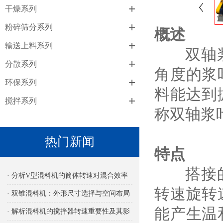
+
干燥系列
+
粉碎筛分系列
概述
+
输送上料系列
双轴浆叶
+
分散系列
角度的浆
+
环保系列
料能达到
+
搅拌系列
称双轴浆
热门新闻
特点
搭接的双
· 分析V型混料机的筒体转速对混合效率
转速旋转
的影响
· 双锥混料机：外形尺寸选择与空间布局
能产生温
考量
· 解析混料机的搅拌器转速重要性及其影