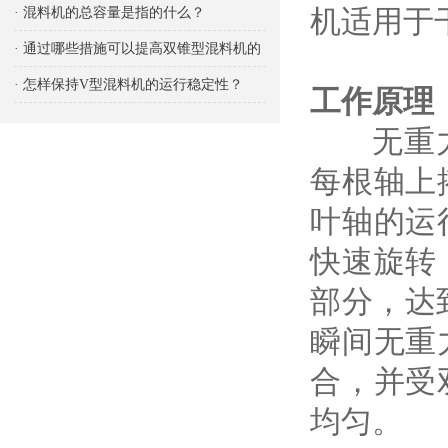
响
机适用于
· 混料机的总容量是指的什么？
· 通过哪些措施可以提高双锥型混料机的
生产能力
· 怎样保持V型混料机的运行稳定性？
工作原理
无重力混
每根轴上
叶轴的运
快速旋转
部分，达到
瞬间无重
合，并受
均匀。