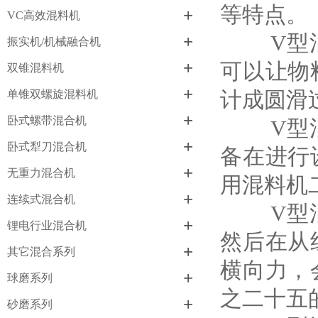
等特点。
+
VC高效混料机
V型混料
+
振实机/机械融合机
+
可以让物
双锥混料机
+
计成圆滑
单锥双螺旋混料机
+
卧式螺带混合机
V型混料
+
卧式犁刀混合机
备在进行
+
无重力混合机
用混料机
+
连续式混合机
V型混料
+
锂电行业混合机
然后在从
+
其它混合系列
横向力，
+
球磨系列
之二十五
+
砂磨系列