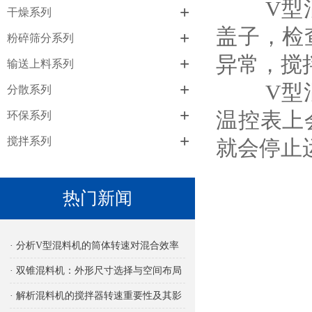
V型混料
+
干燥系列
盖子，检
+
粉碎筛分系列
异常，搅
+
输送上料系列
+
V型混料
分散系列
+
温控表上
环保系列
+
搅拌系列
就会停止
热门新闻
· 分析V型混料机的筒体转速对混合效率
的影响
· 双锥混料机：外形尺寸选择与空间布局
考量
· 解析混料机的搅拌器转速重要性及其影