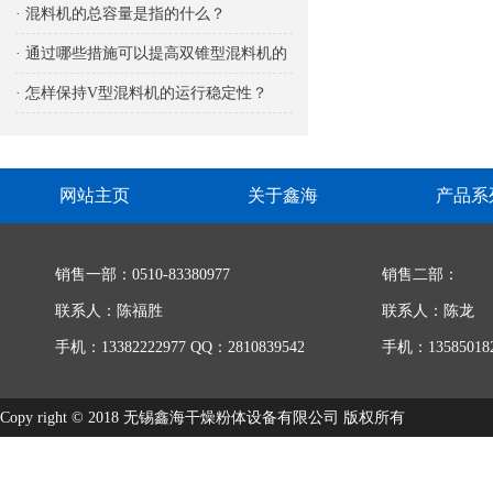
响
· 混料机的总容量是指的什么？
· 通过哪些措施可以提高双锥型混料机的
生产能力
· 怎样保持V型混料机的运行稳定性？
网站主页
关于鑫海
产品系
销售一部：0510-83380977
销售二部：
联系人：陈福胜
联系人：陈龙
手机：13382222977 QQ：2810839542
手机：135850182
Copy right © 2018 无锡鑫海干燥粉体设备有限公司 版权所有