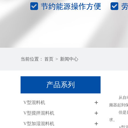
当前位置：
首页
>
新闻中心
产品系列
从自动V
+
V型混料机
频器起到
+
但是目前
V型搅拌混料机
求。
+
V型加湿混料机
v型混料