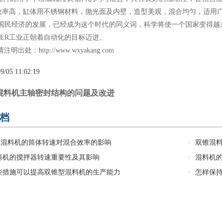
收率高，缸体用不锈钢材料，抛光面及内壁，造型美观，混合均匀，适用广
经济的发展，已经成为这个时代的同义词，科学将使一个国家变得越来
。ER工业正朝着自动化的目标迈进。
注明出处：
http://www.wxyakang.com
9/05 11:02:19
混料机主轴密封结构的问题及改进
档
型混料机的筒体转速对混合效率的影响
·
双锥混
料机的搅拌器转速重要性及其影响
·
混料机
些措施可以提高双锥型混料机的生产能力
·
怎样保