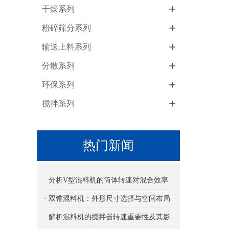
+
干燥系列
+
粉碎筛分系列
+
输送上料系列
+
分散系列
+
环保系列
+
搅拌系列
热门新闻
· 分析V型混料机的筒体转速对混合效率
的影响
· 双锥混料机：外形尺寸选择与空间布局
考量
· 解析混料机的搅拌器转速重要性及其影