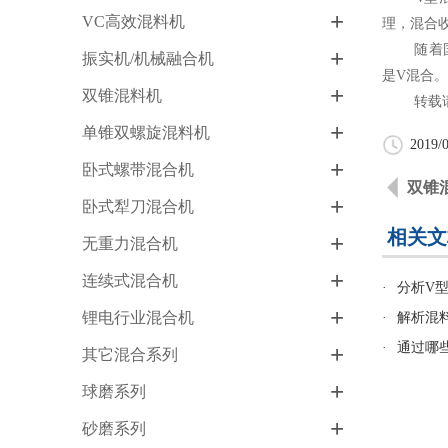
+
VC高效混料机
理，混合
随着国民
+
振实机/机械融合机
是V混合
+
双锥混料机
转载请
+
单锥双螺旋混料机
2019/0
+
卧式螺带混合机
双锥
+
卧式犁刀混合机
相关文
+
无重力混合机
+
连续式混合机
·
分析V
+
锂电行业混合机
·
解析混
·
通过哪
+
其它混合系列
+
球磨系列
+
砂磨系列