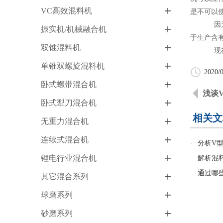
+
VC高效混料机
是不可以
因为卧式
+
振实机/机械融合机
于生产含
+
双锥混料机
现在卧式
+
单锥双螺旋混料机
2020/0
+
卧式螺带混合机
浅谈
+
卧式犁刀混合机
相关文
+
无重力混合机
+
连续式混合机
·
分析V
+
锂电行业混合机
·
解析混
·
通过哪
+
其它混合系列
+
球磨系列
+
砂磨系列