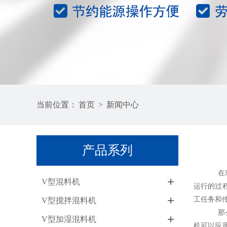
当前位置：
首页
>
新闻中心
产品系列
在对粉料
+
V型混料机
运行的过
+
工任务和
V型搅拌混料机
那么卧式
+
V型加湿混料机
机可以应