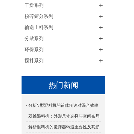
+
干燥系列
+
粉碎筛分系列
+
输送上料系列
+
分散系列
+
环保系列
+
搅拌系列
热门新闻
· 分析V型混料机的筒体转速对混合效率
的影响
· 双锥混料机：外形尺寸选择与空间布局
考量
· 解析混料机的搅拌器转速重要性及其影