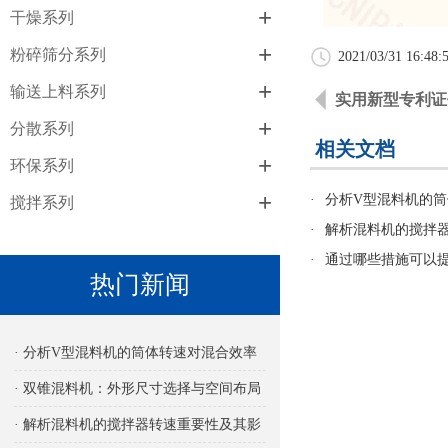
+
干燥系列
+
粉碎筛分系列
2021/03/31 16:48:
+
输送上料系列
实用新型专利证
+
分散系列
相关文档
+
环保系列
+
·
分析V型混料机的
搅拌系列
·
解析混料机的搅拌
·
通过哪些措施可以
热门新闻
· 分析V型混料机的筒体转速对混合效率
的影响
· 双锥混料机：外形尺寸选择与空间布局
考量
· 解析混料机的搅拌器转速重要性及其影