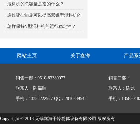
响
· 混料机的总容量是指的什么？
· 通过哪些措施可以提高双锥型混料机的
生产能力
· 怎样保持V型混料机的运行稳定性？
网站主页
关于鑫海
产品系
销售一部：0510-83380977
销售二部：
联系人：陈福胜
联系人：陈龙
手机：13382222977 QQ：2810839542
手机：135850182
Copy right © 2018 无锡鑫海干燥粉体设备有限公司 版权所有