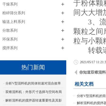
于粉体颗
+
干燥系列
间大大增
+
粉碎筛分系列
3、流动
+
输送上料系列
+
颗粒之间
分散系列
+
粒与小颗
环保系列
+
搅拌系列
转载请
2021/05/17 11:21:
热门新闻
你知道双锥混料
相关文档
· 分析V型混料机的筒体转速对混合效率
的影响
· 双锥混料机：外形尺寸选择与空间布局
·
分析V型混料机的
考量
· 解析混料机的搅拌器转速重要性及其影
·
解析混料机的搅拌