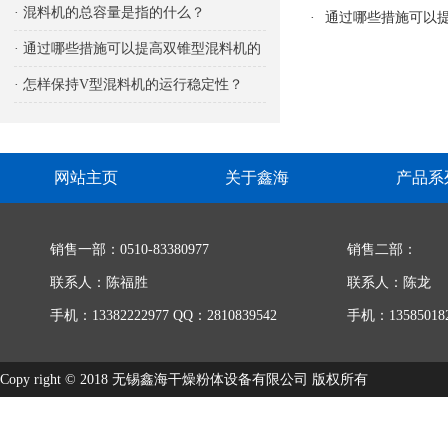
响
· 混料机的总容量是指的什么？
·
通过哪些措施可以
· 通过哪些措施可以提高双锥型混料机的
生产能力
· 怎样保持V型混料机的运行稳定性？
网站主页
关于鑫海
产品系
销售一部：0510-83380977
销售二部：
联系人：陈福胜
联系人：陈龙
手机：13382222977 QQ：2810839542
手机：135850182
Copy right © 2018 无锡鑫海干燥粉体设备有限公司 版权所有