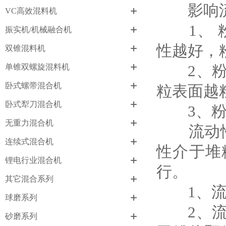
影响流
+
VC高效混料机
1、 粉
+
振实机/机械融合机
+
性越好，
双锥混料机
+
2、粉体
单锥双螺旋混料机
+
卧式螺带混合机
粒表面越
+
卧式犁刀混合机
3、粉体
+
无重力混合机
流动性不
+
连续式混合机
性介于堆
+
锂电行业混合机
行。
+
其它混合系列
1、流动
+
球磨系列
2、流动
+
砂磨系列