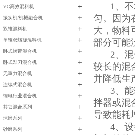
1、不均
+
VC高效混料机
匀。因为
+
振实机/机械融合机
+
大，物料
双锥混料机
+
部分可能
单锥双螺旋混料机
+
卧式螺带混合机
2、混
+
卧式犁刀混合机
较长的混
+
无重力混合机
并降低生
+
连续式混合机
3、能耗
+
锂电行业混合机
拌器或混
+
其它混合系列
导致能耗
+
球磨系列
4、设备
+
砂磨系列