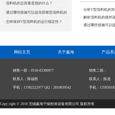
响
· 混料机的总容量是指的什么？
·
分析V型混料机的
· 通过哪些措施可以提高双锥型混料机的
·
解析混料机的搅拌
生产能力
· 怎样保持V型混料机的运行稳定性？
·
通过哪些措施可以
网站主页
关于鑫海
产品系
销售一部：0510-83380977
销售二部：
联系人：陈福胜
联系人：陈龙
手机：13382222977 QQ：2810839542
手机：135850182
Copy right © 2018 无锡鑫海干燥粉体设备有限公司 版权所有