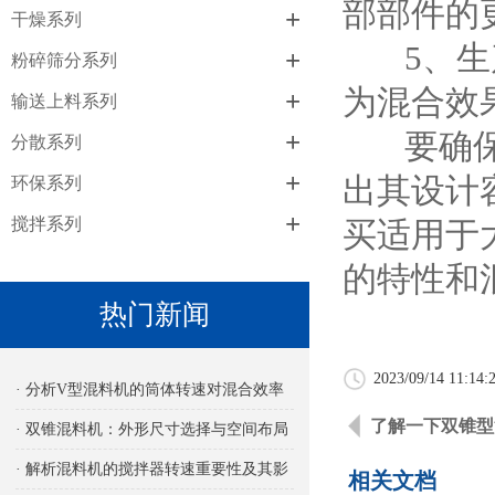
部部件的
+
干燥系列
5、生产
+
粉碎筛分系列
为混合效
+
输送上料系列
+
要确保混
分散系列
+
出其设计
环保系列
+
搅拌系列
买适用于
的特性和
热门新闻
2023/09/14 11:14:
· 分析V型混料机的筒体转速对混合效率
了解一下双锥型
的影响
· 双锥混料机：外形尺寸选择与空间布局
考量
· 解析混料机的搅拌器转速重要性及其影
相关文档