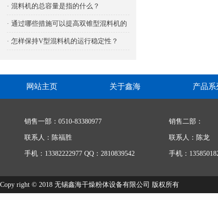
响
· 混料机的总容量是指的什么？
· 通过哪些措施可以提高双锥型混料机的
生产能力
· 怎样保持V型混料机的运行稳定性？
网站主页
关于鑫海
产品系
销售一部：0510-83380977
销售二部：
联系人：陈福胜
联系人：陈龙
手机：13382222977 QQ：2810839542
手机：135850182
Copy right © 2018 无锡鑫海干燥粉体设备有限公司 版权所有