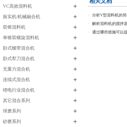
相关文档
+
VC高效混料机
+
·
分析V型混料机的
振实机/机械融合机
·
解析混料机的搅拌
+
双锥混料机
·
通过哪些措施可以
+
单锥双螺旋混料机
+
卧式螺带混合机
+
卧式犁刀混合机
+
无重力混合机
+
连续式混合机
+
锂电行业混合机
+
其它混合系列
+
球磨系列
+
砂磨系列