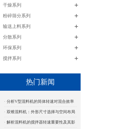
+
干燥系列
+
粉碎筛分系列
+
输送上料系列
+
分散系列
+
环保系列
+
搅拌系列
热门新闻
· 分析V型混料机的筒体转速对混合效率
的影响
· 双锥混料机：外形尺寸选择与空间布局
考量
· 解析混料机的搅拌器转速重要性及其影