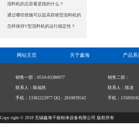
响
· 混料机的总容量是指的什么？
· 通过哪些措施可以提高双锥型混料机的
生产能力
· 怎样保持V型混料机的运行稳定性？
网站主页
关于鑫海
产品系
销售一部：0510-83380977
销售二部：
联系人：陈福胜
联系人：陈龙
手机：13382222977 QQ：2810839542
手机：135850182
Copy right © 2018 无锡鑫海干燥粉体设备有限公司 版权所有