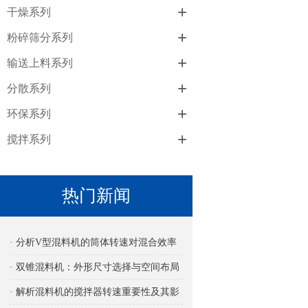
+
干燥系列
+
粉碎筛分系列
+
输送上料系列
+
分散系列
+
环保系列
+
搅拌系列
热门新闻
· 分析V型混料机的筒体转速对混合效率
的影响
· 双锥混料机：外形尺寸选择与空间布局
考量
· 解析混料机的搅拌器转速重要性及其影