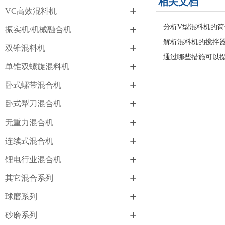
相关文档
+
VC高效混料机
+
·
分析V型混料机的
振实机/机械融合机
·
解析混料机的搅拌
+
双锥混料机
·
通过哪些措施可以
+
单锥双螺旋混料机
+
卧式螺带混合机
+
卧式犁刀混合机
+
无重力混合机
+
连续式混合机
+
锂电行业混合机
+
其它混合系列
+
球磨系列
+
砂磨系列