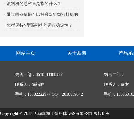
响
· 混料机的总容量是指的什么？
· 通过哪些措施可以提高双锥型混料机的
生产能力
· 怎样保持V型混料机的运行稳定性？
网站主页
关于鑫海
产品系
销售一部：0510-83380977
销售二部：
联系人：陈福胜
联系人：陈龙
手机：13382222977 QQ：2810839542
手机：135850182
Copy right © 2018 无锡鑫海干燥粉体设备有限公司 版权所有