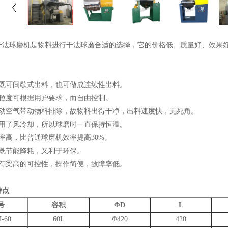
球磨机是物料进行干法球磨合适的选择，它的价格低、质量好、效果好
备既可间歇式出料，也可做成连续性出料。
的粒度可根据用户要求，而自由控制。
流动空气带动物料排除，故物料出得干净，出料速度快，无死角。
采用了风冷却，所以球磨时一直保持恒温。
率高，比普通球磨机效率提高30%。
备既节能降耗，又利于环保。
具有梁高的可控性，操作简便，故障率低。
特点
号
容积
ΦD
L
-60
60L
Φ420
420