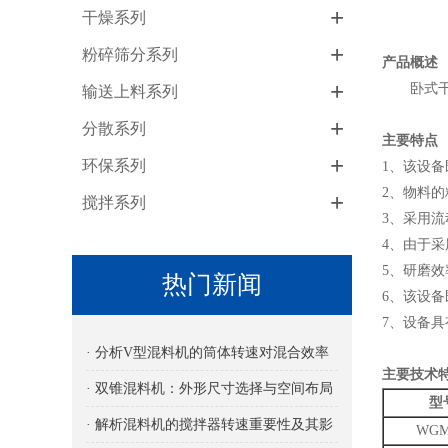
+
干燥系列
+
粉碎筛分系列
产品概述
+
卧式干法
输送上料系列
+
分散系列
主要特点
+
环保系列
1、该设
2、物料
+
搅拌系列
3、采用
4、由于
5、研磨效
热门新闻
6、该设
7、设备
· 分析V型混料机的筒体转速对混合效率
主要技术
的影响
· 双锥混料机：外形尺寸选择与空间布局
型
考量
· 解析混料机的搅拌器转速重要性及其影
WGM