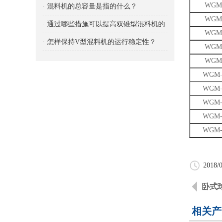
WGM-
响
· 混料机的总容量是指的什么？
WGM-
· 通过哪些措施可以提高双锥型混料机的
WGM-
生产能力
· 怎样保持V型混料机的运行稳定性？
WGM-
WGM-
WGM-
WGM-
WGM-
WGM-
WGM-
2018/0
卧式
相关产