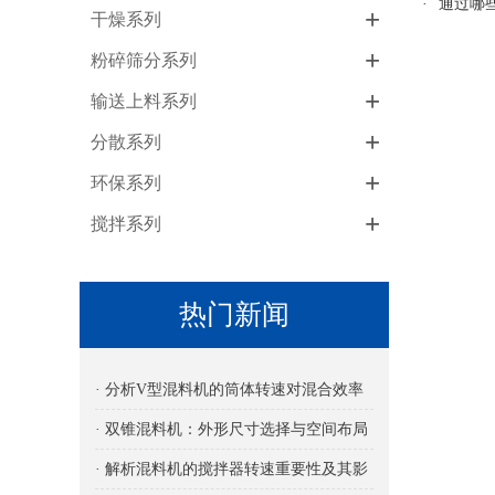
·
通过哪
+
干燥系列
+
粉碎筛分系列
+
输送上料系列
+
分散系列
+
环保系列
+
搅拌系列
热门新闻
· 分析V型混料机的筒体转速对混合效率
的影响
· 双锥混料机：外形尺寸选择与空间布局
考量
· 解析混料机的搅拌器转速重要性及其影