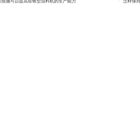
些措施可以提高双锥型混料机的生产能力
·
怎样保