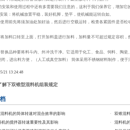
和使用过程中还有多需要我们注意的，这利于我们保养它，增加它
：将机械放置平稳，装好机脚，垫平，使机械能运转自如。
前先将须加油处加好油，然后进行空载运转，检查各紧固件是否松动
料口转至上面，打开加料盖进行加料，加料量不可超过规定容积，然
品种要将料斗内、外冲洗干净。它适用于化工、食品、饲料、陶瓷、
密闭，进出料方便，（人工或真空加料） 筒体采用不锈钢材料制作，便于
5/21 13:24:48
了解下双锥型混料机组装规定
档
型混料机的筒体转速对混合效率的影响
·
双锥混
料机的搅拌器转速重要性及其影响
·
混料机