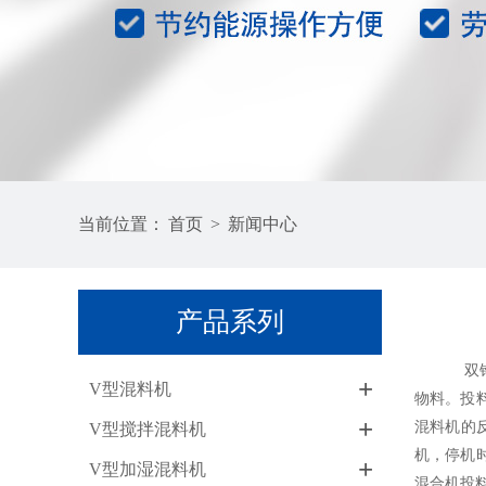
当前位置：
首页
>
新闻中心
产品系列
双锥混料
+
V型混料机
物料。投
+
混料机的
V型搅拌混料机
机，停机
+
V型加湿混料机
混合机投