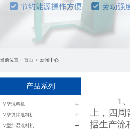
当前位置：
首页
>
新闻中心
产品系列
1、双
+
V型混料机
上，四周
+
V型搅拌混料机
据生产流
+
V型加湿混料机