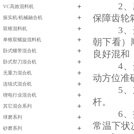
2、应用
+
VC高效混料机
保障齿轮
+
振实机/机械融合机
+
3、开机
双锥混料机
+
朝下看）
单锥双螺旋混料机
+
卧式螺带混合机
良好混和
+
卧式犁刀混合机
4、开机
+
无重力混合机
动方位准
+
连续式混合机
5、加料
+
锂电行业混合机
杆。
+
其它混合系列
6、按时
+
球磨系列
常温下状
+
砂磨系列