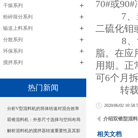
70#或9
+
干燥系列
7、当减
+
粉碎筛分系列
二硫化钼或
+
输送上料系列
+
8、齿轮
分散系列
+
脂。在应
环保系列
+
搅拌系列
用期。正常
可6个月
热门新闻
转载请
2020/06/02 10:58:
· 分析V型混料机的筒体转速对混合效率
介绍双锥型混料
的影响
· 双锥混料机：外形尺寸选择与空间布局
考量
· 解析混料机的搅拌器转速重要性及其影
相关文档