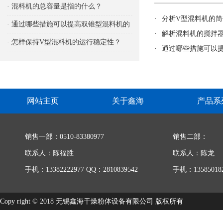
响
· 混料机的总容量是指的什么？
·
分析V型混料机的
· 通过哪些措施可以提高双锥型混料机的
·
解析混料机的搅拌
生产能力
· 怎样保持V型混料机的运行稳定性？
·
通过哪些措施可以
网站主页
关于鑫海
产品系
销售一部：0510-83380977
销售二部：
联系人：陈福胜
联系人：陈龙
手机：13382222977 QQ：2810839542
手机：135850182
Copy right © 2018 无锡鑫海干燥粉体设备有限公司 版权所有