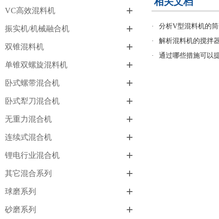
相关文档
+
VC高效混料机
+
·
分析V型混料机的
振实机/机械融合机
·
解析混料机的搅拌
+
双锥混料机
·
通过哪些措施可以
+
单锥双螺旋混料机
+
卧式螺带混合机
+
卧式犁刀混合机
+
无重力混合机
+
连续式混合机
+
锂电行业混合机
+
其它混合系列
+
球磨系列
+
砂磨系列