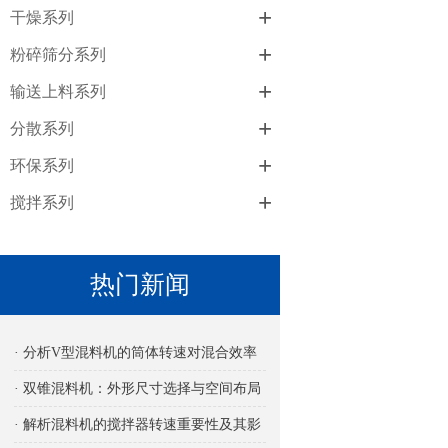
+
干燥系列
+
粉碎筛分系列
+
输送上料系列
+
分散系列
+
环保系列
+
搅拌系列
热门新闻
· 分析V型混料机的筒体转速对混合效率
的影响
· 双锥混料机：外形尺寸选择与空间布局
考量
· 解析混料机的搅拌器转速重要性及其影