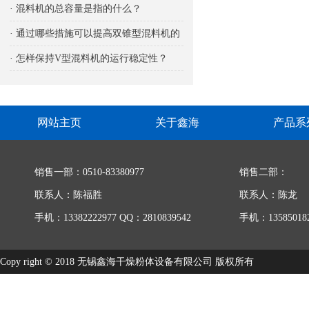
响
· 混料机的总容量是指的什么？
· 通过哪些措施可以提高双锥型混料机的
生产能力
· 怎样保持V型混料机的运行稳定性？
网站主页
关于鑫海
产品系
销售一部：0510-83380977
销售二部：
联系人：陈福胜
联系人：陈龙
手机：13382222977 QQ：2810839542
手机：135850182
Copy right © 2018 无锡鑫海干燥粉体设备有限公司 版权所有