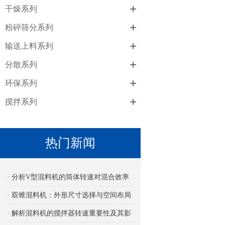
+
干燥系列
+
粉碎筛分系列
+
输送上料系列
+
分散系列
+
环保系列
+
搅拌系列
热门新闻
· 分析V型混料机的筒体转速对混合效率
的影响
· 双锥混料机：外形尺寸选择与空间布局
考量
· 解析混料机的搅拌器转速重要性及其影