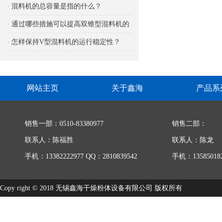
响
· 混料机的总容量是指的什么？
· 通过哪些措施可以提高双锥型混料机的
生产能力
· 怎样保持V型混料机的运行稳定性？
网站主页
关于鑫海
产品系
销售一部：0510-83380977
销售二部：
联系人：陈福胜
联系人：陈龙
手机：13382222977 QQ：2810839542
手机：135850182
Copy right © 2018 无锡鑫海干燥粉体设备有限公司 版权所有