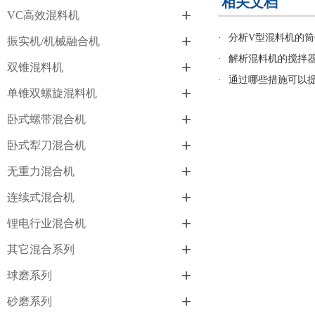
相关文档
+
VC高效混料机
+
·
分析V型混料机的
振实机/机械融合机
·
解析混料机的搅拌
+
双锥混料机
·
通过哪些措施可以
+
单锥双螺旋混料机
+
卧式螺带混合机
+
卧式犁刀混合机
+
无重力混合机
+
连续式混合机
+
锂电行业混合机
+
其它混合系列
+
球磨系列
+
砂磨系列