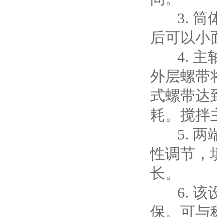
3. 筒
后可以小
4. 主
外层螺带
式螺带达
耗。搅拌
5. 两
性调节，
长。
6. 该
保。可与