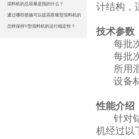
响
计结构，
· 混料机的总容量是指的什么？
· 通过哪些措施可以提高双锥型混料机的
生产能力
· 怎样保持V型混料机的运行稳定性？
技术参数
每批次处
每批次处
所用混合
设备材质可
性能介绍
针对钴酸
机经过以