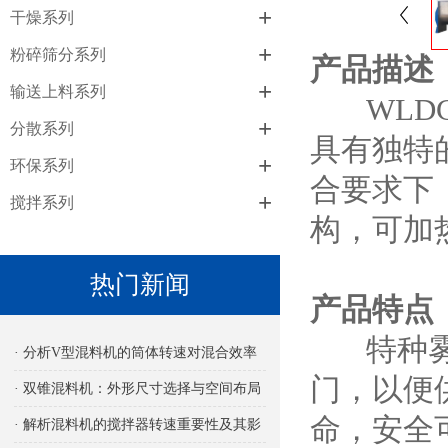
+
干燥系列
+
粉碎筛分系列
产品描述
+
输送上料系列
WLDC
+
分散系列
具有独特
+
环保系列
合要求下
+
搅拌系列
构，可加
热门新闻
产品特点
特种雾化
· 分析V型混料机的筒体转速对混合效率
门，以便
的影响
· 双锥混料机：外形尺寸选择与空间布局
命，安全
考量
· 解析混料机的搅拌器转速重要性及其影