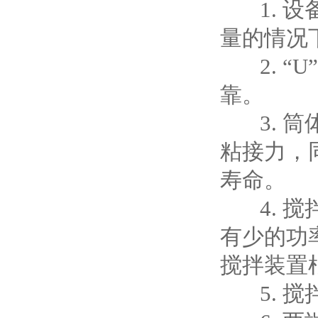
1. 设
量的情况
2. “
靠。
3. 筒
粘接力，
寿命。
4. 搅
有少的功
搅拌装置根
5. 搅